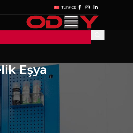
TÜRKÇE
lik Eşya
SON YAZILAR
WE ARE AT WIN
EURASIA 2023
da
EXHIBITION
27 Temmuz 2023
1
Comment