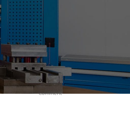
CEMAT WIN EURASIA
2019 FUARINADAYIZ.
,
28 Nisan 2023
1
Comment
BURSA METAL&SAÇ
İŞLEME
TEKNOLOJİLERİ VE
OTOMASYON
,
FUARINDAYIZ
da
28 Nisan 2023
1
Comment