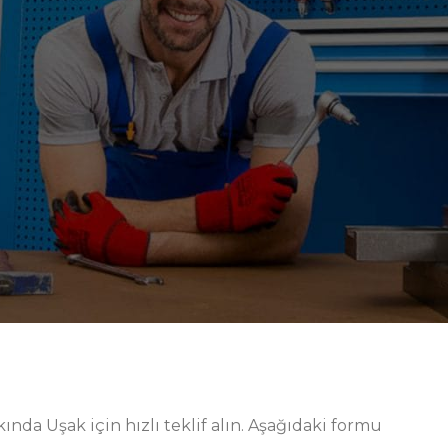
 karşı üst düzey koruma sağlar. Modüler aksesuar
uyum imkânı verir. Güvenli kilit mekanizmaları ve
tir. Ürün ailesi, bakım, montaj ve kalite kontrol gibi
Uşak endüstrisinde beklentilere tam cevap veren bu yapı
li depolama ve hızlı akıştır. Bu nedenle ürünlerimiz;
ilir raflar ve etiketlenebilir bölücüler gibi detaylarla
, kısa sürede devreye alınır ve üretim planını kesintiye
ekibimizin sürekli iyileştirme döngüsüne veri sağlar.
ş bir opsiyon listesi sunarız. Sonuç olarak; çelik, metal
brika odaklı bakış açımızla, Çekmeceli Dolaplar sayfaların
 güvenlik ve sürdürülebilirlik denge noktası olarak
nda Uşak için hızlı teklif alın. Aşağıdaki formu