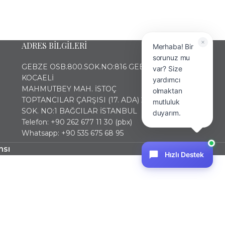
ADRES BİLGİLERİ
Merhaba! Bir
sorunuz mu
GEBZE OSB.800.SOK.NO:816 GEBZE
var? Size
KOCAELİ
yardımcı
MAHMUTBEY MAH. İSTOÇ
olmaktan
TOPTANCILAR ÇARŞISI (17. ADA) 2436
mutluluk
SOK. NO:1 BAĞCILAR İSTANBUL
duyarım.
Telefon: +90 262 677 11 30 (pbx)
Whatsapp: +90 535 675 68 95
nsı
Hızlı Destek