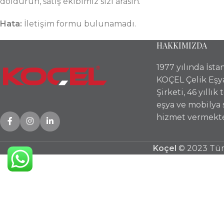
doldurun, satış ekibimiz sizi arasın.
Hata:
İletişim formu bulunamadı.
HAKKIMIZDA
1977 yılında İst
KOÇEL Çelik Eşy
Şirketi, 46 yıllık
eşya ve mobilya
hizmet vermekte
Koçel
© 2023 Tüm 