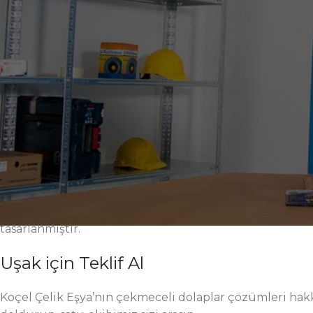
Elektrostatik toz boya yüzey, korozyona ve çizilmelere
seçenekleri; farklı proses, hücre ve istasyonlara hızlı 
ergonomik tutamaklar, iş güvenliği standartlarını yüksel
kritik üretim adımlarında düzeni kalıcı kılar. Modern 
uzun vadeli toplam sahip olma maliyetini düşürür.
Uşak fabrikalarında çekmeceli dolaplar ile hedef, düzen
yüksek taşıma kapasitesi, sessiz ray sistemleri, ayarlanab
zenginleştirilmiştir. Montaj ve bakım işlemleri kolaydır
uğratmaz. Sahadan gelen geri bildirimler, mühendislik 
Ölçülendirme, renk ve donanım alışkanlıklarınız için geni
endüstriyel, sanayi, atölye, üretim, 5S, verimlilik ve fa
gördüğünüz her seçenek Uşak sanayisi için performans,
tasarlanmıştır.
Uşak için Teklif Al
Koçel Çelik Eşya’nın çekmeceli dolaplar çözümleri hakkı