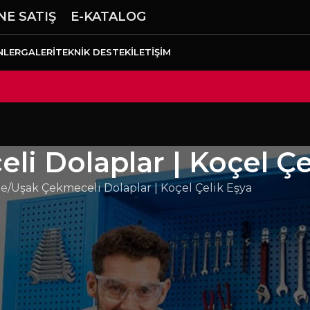
NE SATIŞ
E-KATALOG
NLER
GALERI
TEKNIK DESTEK
İLETIŞIM
i Dolaplar | Koçel Çe
e
Uşak Çekmeceli Dolaplar | Koçel Çelik Eşya
şletmeler için çekmeceli dolaplar alanında uzun ömürlü
li metal bileşenler, ağır endüstriyel kullanım şartların
hatlarında yalın üretim kültürünü destekleyen 5S
ızlanır, arama süreleri azalır ve verimlilik artar.