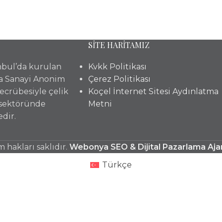
SİTE HARİTAMIZ
anbul’da kurulan
Kvkk Politikası
a Sanayi Anonim
Çerez Politikası
 tecrübesiyle çelik
Koçel İnternet Sitesi Aydınlatma
 sektöründe
Metni
dir.
hakları saklıdır.
Webonya SEO & Dijital Pazarlama Aja
Türkçe