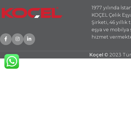
1977 yılında İst
KOÇEL Çelik Eşy
Şirketi, 46 yıllık
eşya ve mobilya
hizmet vermekte
Koçel
© 2023 Tüm 