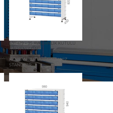
491-419 – 35 AVADANLIK KUTULU
GALVENİZ RAF
KANBAN KUTULU GALVANİZ
STANDLAR