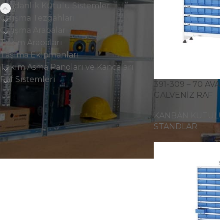
Avadanlık Kutulu Sistemler
Çalışma Tezgahları
Çalışma Arabaları
Takım Arabaları
Taşıma Ekipmanları
Takım Asma Panoları ve Kancaları
Raf Sistemleri
391-309 – 70 A
GALVENİZ RAF
KANBAN KUTUL
STANDLAR