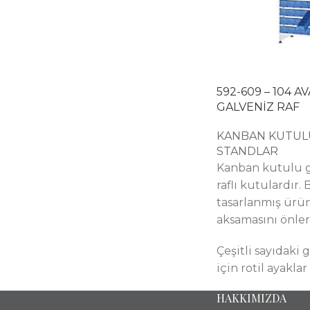
592-609 – 104 
GALVENİZ RAF
KANBAN KUTUL
STANDLAR
Kanban kutulu ga
raflı kutulardır.
tasarlanmış ürün
aksamasını önler
Çeşitli sayıdaki
için rotil ayakla
HAKKIMIZDA