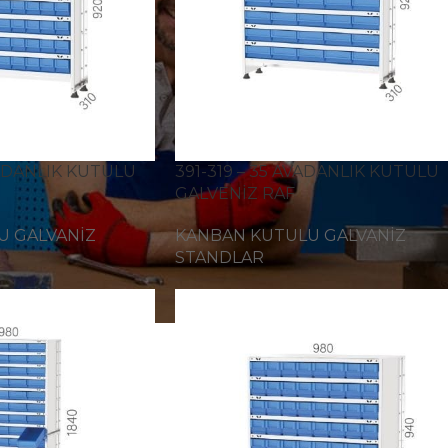
VADANLIK KUTULU
391-319 – 35 AVADANLIK KUTULU
GALVENİZ RAF
U GALVANİZ
KANBAN KUTULU GALVANİZ
STANDLAR