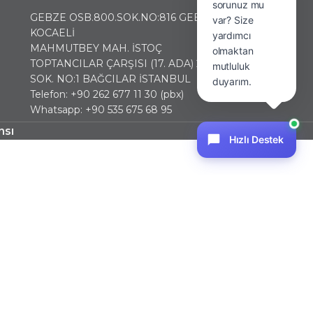
sorunuz mu
GEBZE OSB.800.SOK.NO:816 GEBZE
var? Size
KOCAELİ
yardımcı
MAHMUTBEY MAH. İSTOÇ
olmaktan
TOPTANCILAR ÇARŞISI (17. ADA) 2436
mutluluk
SOK. NO:1 BAĞCILAR İSTANBUL
duyarım.
Telefon: +90 262 677 11 30 (pbx)
Whatsapp: +90 535 675 68 95
nsı
Hızlı Destek