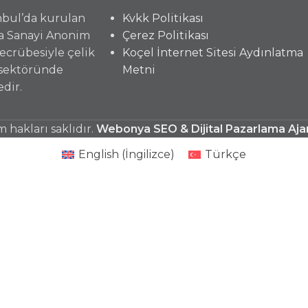
anbul’da kurulan
Kvkk Politikası
a Sanayi Anonim
Çerez Politikası
 tecrübesiyle çelik
Koçel İnternet Sitesi Aydınlatma
 sektöründe
Metni
dir.
hakları saklıdır.
Webonya SEO & Dijital Pazarlama Aja
English
(
İngilizce
)
Türkçe