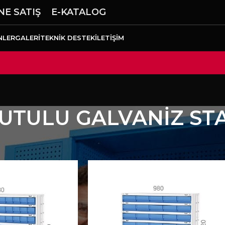
NE SATIŞ
E-KATALOG
NLER
GALERI
TEKNIK DESTEK
İLETIŞIM
UTULU GALVANİZ ST
lık Kutulu Sistemler
KANBAN KUTULU GALVANİZ ST