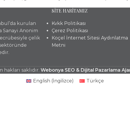
SİTE HARİTAMIZ
anbul’da kurulan
Kvkk Politikası
a Sanayi Anonim
Çerez Politikası
 tecrübesiyle çelik
Koçel İnternet Sitesi Aydınlatma
 sektöründe
Metni
dir.
hakları saklıdır.
Webonya SEO & Dijital Pazarlama Aja
English
(
İngilizce
)
Türkçe