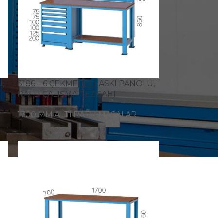
,
3186 – 6 ÇEKMECELİ, ASKI PANOLU,
RAFLI ÇALIŞMA TEZGAHI
1700 MM ALTI RAFLI MASALAR