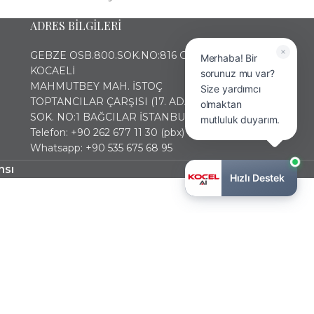
ADRES BİLGİLERİ
GEBZE OSB.800.SOK.NO:816 GEBZE
Merhaba! Bir
KOCAELİ
sorunuz mu var?
MAHMUTBEY MAH. İSTOÇ
Size yardımcı
TOPTANCILAR ÇARŞISI (17. ADA) 2436
olmaktan
SOK. NO:1 BAĞCILAR İSTANBUL
mutluluk duyarım.
Telefon: +90 262 677 11 30 (pbx)
Whatsapp: +90 535 675 68 95
nsı
Hızlı Destek