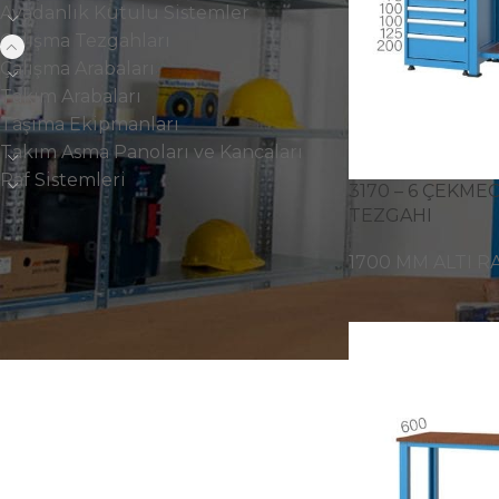
Avadanlık Kutulu Sistemler
Çalışma Tezgahları
Çalışma Arabaları
Takım Arabaları
Taşıma Ekipmanları
Takım Asma Panoları ve Kancaları
Raf Sistemleri
3170 – 6 ÇEKMEC
TEZGAHI
1700 MM ALTI R