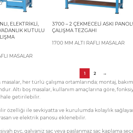
LI, ELEKTRİKLİ,
3700 – 2 ÇEKMECELİ ASKI PANO
AVADANLIK KUTULU
ÇALIŞMA TEZGAHI
ALIŞMA
1700 MM ALTI RAFLI MASALAR
AFLI MASALAR
1
2
→
 masalar, her türlü çalışma ortamlarında; montaj, bakım,
ur. Altı boş masalar, kullanım amaçlarına göre, fonksiy
hale getirilebilir.
ir özelliği ile sevkiyatta ve kurulumda kolaylık sağlayan
rasan ve elektrik panosu eklenebilir.
 siyah pvc, galvaniz sac veya paslanmaz sac kaplama se