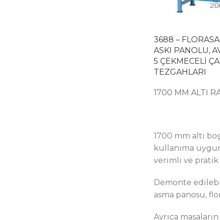
3688 – FLORASAN
ASKI PANOLU, 
5 ÇEKMECELİ Ç
TEZGAHLARI
1700 MM ALTI R
1700 mm altı boş
kullanıma uygund
verimli ve pratik 
Demonte edilebil
asma panosu, flo
Ayrıca masaların