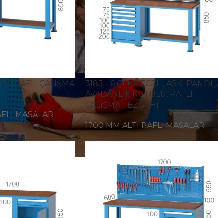
ELİ RAFLI ÇALIŞMA
3185 – 6 ÇEKMECELİ, ASKI PANOLU
AVADANLIK KUTULU, RAFLI
ÇALIŞMA TEZGAHI
AFLI MASALAR
1700 MM ALTI RAFLI MASALAR