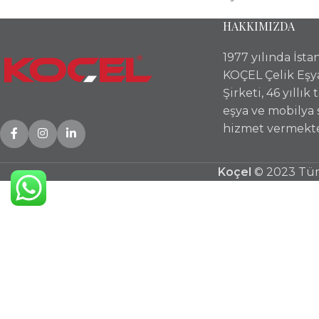
HAKKIMIZDA
1977 yılında İst
KOÇEL Çelik Eşy
Şirketi, 46 yıllık
eşya ve mobilya
hizmet vermekte
Koçel
© 2023 Tüm 