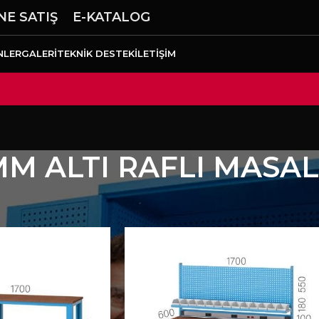
NE SATIŞ
E-KATALOG
NLER
GALERI
TEKNIK DESTEK
İLETIŞIM
MM ALTI RAFLI MASA
a Tezgahları
1700 MM ALTI RAFLI MASALAR