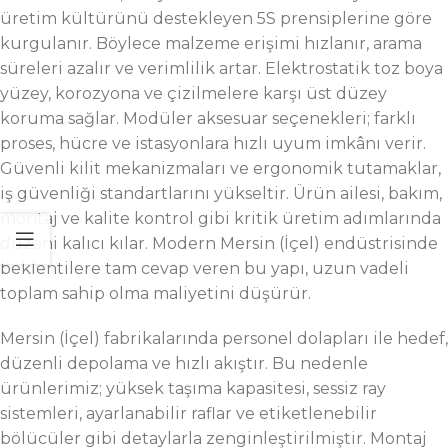
üretim kültürünü destekleyen 5S prensiplerine göre
kurgulanır. Böylece malzeme erişimi hızlanır, arama
süreleri azalır ve verimlilik artar. Elektrostatik toz boya
yüzey, korozyona ve çizilmelere karşı üst düzey
koruma sağlar. Modüler aksesuar seçenekleri; farklı
proses, hücre ve istasyonlara hızlı uyum imkânı verir.
Güvenli kilit mekanizmaları ve ergonomik tutamaklar,
iş güvenliği standartlarını yükseltir. Ürün ailesi, bakım,
montaj ve kalite kontrol gibi kritik üretim adımlarında
düzeni kalıcı kılar. Modern Mersin (İçel) endüstrisinde
beklentilere tam cevap veren bu yapı, uzun vadeli
toplam sahip olma maliyetini düşürür.
Mersin (İçel) fabrikalarında personel dolapları ile hedef,
düzenli depolama ve hızlı akıştır. Bu nedenle
ürünlerimiz; yüksek taşıma kapasitesi, sessiz ray
sistemleri, ayarlanabilir raflar ve etiketlenebilir
bölücüler gibi detaylarla zenginleştirilmiştir. Montaj