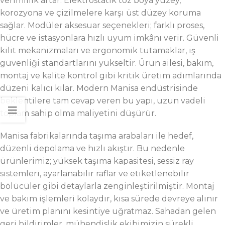
verimlilik artar. Elektrostatik toz boya yüzey,
korozyona ve çizilmelere karşı üst düzey koruma
sağlar. Modüler aksesuar seçenekleri; farklı proses,
hücre ve istasyonlara hızlı uyum imkânı verir. Güvenli
kilit mekanizmaları ve ergonomik tutamaklar, iş
güvenliği standartlarını yükseltir. Ürün ailesi, bakım,
montaj ve kalite kontrol gibi kritik üretim adımlarında
düzeni kalıcı kılar. Modern Manisa endüstrisinde
beklentilere tam cevap veren bu yapı, uzun vadeli
toplam sahip olma maliyetini düşürür.
Manisa fabrikalarında taşıma arabaları ile hedef,
düzenli depolama ve hızlı akıştır. Bu nedenle
ürünlerimiz; yüksek taşıma kapasitesi, sessiz ray
sistemleri, ayarlanabilir raflar ve etiketlenebilir
bölücüler gibi detaylarla zenginleştirilmiştir. Montaj
ve bakım işlemleri kolaydır, kısa sürede devreye alınır
ve üretim planını kesintiye uğratmaz. Sahadan gelen
geri bildirimler, mühendislik ekibimizin sürekli