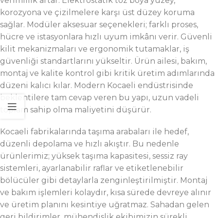
verimlilik artar. Elektrostatik toz boya yüzey,
korozyona ve çizilmelere karşı üst düzey koruma
sağlar. Modüler aksesuar seçenekleri; farklı proses,
hücre ve istasyonlara hızlı uyum imkânı verir. Güvenli
kilit mekanizmaları ve ergonomik tutamaklar, iş
güvenliği standartlarını yükseltir. Ürün ailesi, bakım,
montaj ve kalite kontrol gibi kritik üretim adımlarında
düzeni kalıcı kılar. Modern Kocaeli endüstrisinde
beklentilere tam cevap veren bu yapı, uzun vadeli
toplam sahip olma maliyetini düşürür.
Kocaeli fabrikalarında taşıma arabaları ile hedef,
düzenli depolama ve hızlı akıştır. Bu nedenle
ürünlerimiz; yüksek taşıma kapasitesi, sessiz ray
sistemleri, ayarlanabilir raflar ve etiketlenebilir
bölücüler gibi detaylarla zenginleştirilmiştir. Montaj
ve bakım işlemleri kolaydır, kısa sürede devreye alınır
ve üretim planını kesintiye uğratmaz. Sahadan gelen
geri bildirimler, mühendislik ekibimizin sürekli