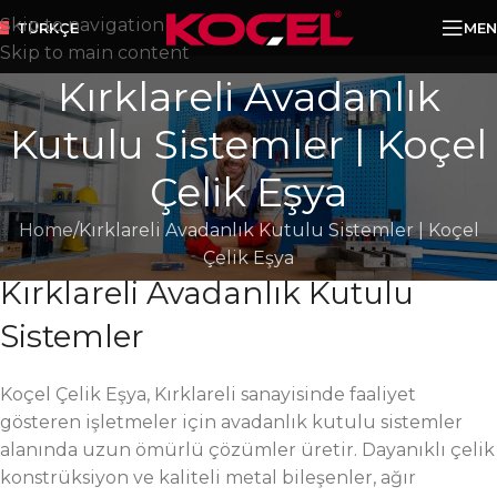
Skip to navigation
MEN
TÜRKÇE
Skip to main content
Kırklareli Avadanlık
Kutulu Sistemler | Koçel
Çelik Eşya
Home
Kırklareli Avadanlık Kutulu Sistemler | Koçel
Çelik Eşya
Kırklareli Avadanlık Kutulu
Sistemler
Koçel Çelik Eşya, Kırklareli sanayisinde faaliyet
gösteren işletmeler için avadanlık kutulu sistemler
alanında uzun ömürlü çözümler üretir. Dayanıklı çelik
konstrüksiyon ve kaliteli metal bileşenler, ağır