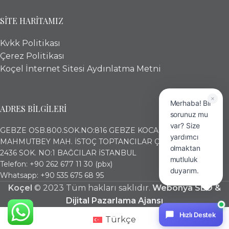
SİTE HARİTAMIZ
Kvkk Politikası
Çerez Politikası
Koçel İnternet Sitesi Aydınlatma Metni
Merhaba! Bir
ADRES BİLGİLERİ
sorunuz mu
var? Size
GEBZE OSB.800.SOK.NO:816 GEBZE KOCAELİ
yardımcı
MAHMUTBEY MAH. İSTOÇ TOPTANCILAR ÇARŞISI (17. ADA)
olmaktan
2436 SOK. NO:1 BAĞCILAR İSTANBUL
mutluluk
Telefon: +90 262 677 11 30 (pbx)
duyarım.
Whatsapp: +90 535 675 68 95
Koçel
© 2023 Tüm hakları saklıdır.
Webonya SEO &
Dijital Pazarlama Ajansı
Hızlı Destek
Türkçe