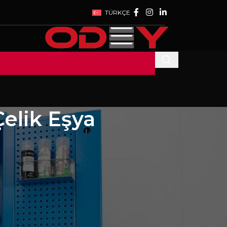
TÜRKÇE
Çelik Eşya
SON YAZILAR
WE ARE AT WIN
lü
EURASIA 2023
da
EXHIBITION
27 Temmuz 2023
1
Comment