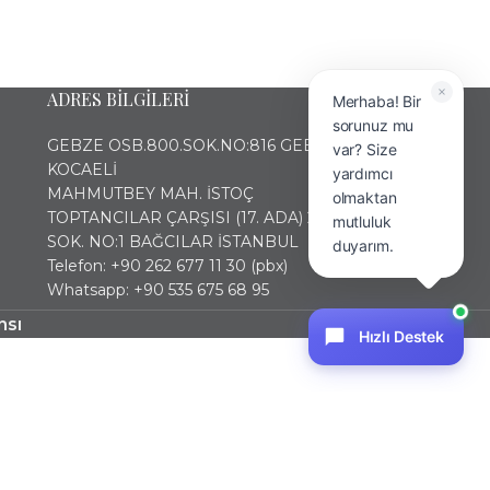
ADRES BİLGİLERİ
Merhaba! Bir
sorunuz mu
GEBZE OSB.800.SOK.NO:816 GEBZE
var? Size
KOCAELİ
yardımcı
MAHMUTBEY MAH. İSTOÇ
olmaktan
TOPTANCILAR ÇARŞISI (17. ADA) 2436
mutluluk
SOK. NO:1 BAĞCILAR İSTANBUL
duyarım.
Telefon: +90 262 677 11 30 (pbx)
Whatsapp: +90 535 675 68 95
nsı
Hızlı Destek