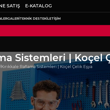
NE SATIŞ
E-KATALOG
NLER
GALERI
TEKNIK DESTEK
İLETIŞIM
ma Sistemleri | Koçel 
Kırıkkale Raflama Sistemleri | Koçel Çelik Eşya
en işletmeler için raflama sistemleri alanında uzun ömür
li metal bileşenler, ağır endüstriyel kullanım şartların
hatlarında yalın üretim kültürünü destekleyen 5S
ızlanır, arama süreleri azalır ve verimlilik artar.