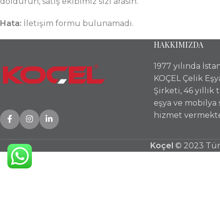
doldurun, satış ekibimiz sizi arasın.
Hata:
İletişim formu bulunamadı.
HAKKIMIZDA
1977 yılında İst
KOÇEL Çelik Eşy
Şirketi, 46 yıllık
eşya ve mobilya
hizmet vermekte
Koçel
© 2023 Tüm 