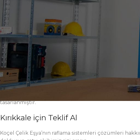
Elektrostatik toz boya yüzey, korozyona ve çizilmelere
seçenekleri; farklı proses, hücre ve istasyonlara hızlı 
ergonomik tutamaklar, iş güvenliği standartlarını yüksel
kritik üretim adımlarında düzeni kalıcı kılar. Modern 
yapı, uzun vadeli toplam sahip olma maliyetini düşürür
Kırıkkale fabrikalarında raflama sistemleri ile hedef, d
yüksek taşıma kapasitesi, sessiz ray sistemleri, ayarlanab
zenginleştirilmiştir. Montaj ve bakım işlemleri kolaydır
uğratmaz. Sahadan gelen geri bildirimler, mühendislik 
Ölçülendirme, renk ve donanım alışkanlıklarınız için geni
endüstriyel, sanayi, atölye, üretim, 5S, verimlilik ve fab
gördüğünüz her seçenek Kırıkkale sanayisi için perform
tasarlanmıştır.
Kırıkkale için Teklif Al
Koçel Çelik Eşya’nın raflama sistemleri çözümleri hakkınd