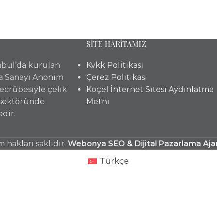
SİTE HARİTAMIZ
anbul’da kurulan
Kvkk Politikası
a Sanayi Anonim
Çerez Politikası
 tecrübesiyle çelik
Koçel İnternet Sitesi Aydınlatma
 sektöründe
Metni
dir.
hakları saklıdır.
Webonya SEO & Dijital Pazarlama Aja
Türkçe