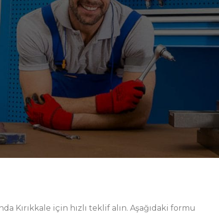
 karşı üst düzey koruma sağlar. Modüler aksesuar
uyum imkânı verir. Güvenli kilit mekanizmaları ve
tir. Ürün ailesi, bakım, montaj ve kalite kontrol gibi
Kırıkkale endüstrisinde beklentilere tam cevap veren bu
.
üzenli depolama ve hızlı akıştır. Bu nedenle ürünlerimiz;
ilir raflar ve etiketlenebilir bölücüler gibi detaylarla
, kısa sürede devreye alınır ve üretim planını kesintiye
ekibimizin sürekli iyileştirme döngüsüne veri sağlar.
ş bir opsiyon listesi sunarız. Sonuç olarak; çelik, metal
rika odaklı bakış açımızla, Raflama Sistemleri sayfalarınd
ans, güvenlik ve sürdürülebilirlik denge noktası olara
a Kırıkkale için hızlı teklif alın. Aşağıdaki formu