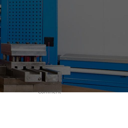
CEMAT WIN EURASIA
2019 FUARINADAYIZ.
28 Nisan 2023
1
Comment
BURSA METAL&SAÇ
İŞLEME
TEKNOLOJİLERİ VE
OTOMASYON
,
FUARINDAYIZ
a
28 Nisan 2023
1
k
Comment