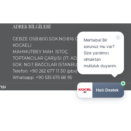
ADRES BİLGİLERİ
GEBZE OSB.800.SOK.NO:816 GEBZE
Merhaba! Bir
KOCAELİ
sorunuz mu var?
MAHMUTBEY MAH. İSTOÇ
Size yardımcı
TOPTANCILAR ÇARŞISI (17. ADA) 2436
olmaktan
SOK. NO:1 BAĞCILAR İSTANBUL
mutluluk duyarım.
Telefon: +90 262 677 11 30 (pbx)
Whatsapp: +90 535 675 68 95
nsı
Hızlı Destek