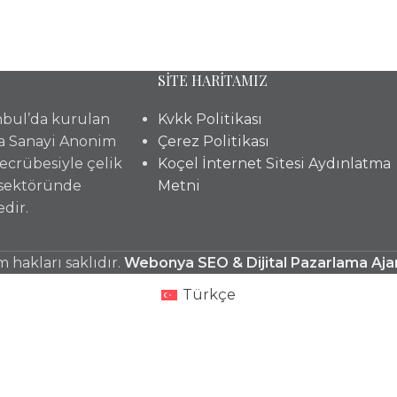
SİTE HARİTAMIZ
anbul’da kurulan
Kvkk Politikası
a Sanayi Anonim
Çerez Politikası
 tecrübesiyle çelik
Koçel İnternet Sitesi Aydınlatma
 sektöründe
Metni
dir.
hakları saklıdır.
Webonya SEO & Dijital Pazarlama Aja
Türkçe