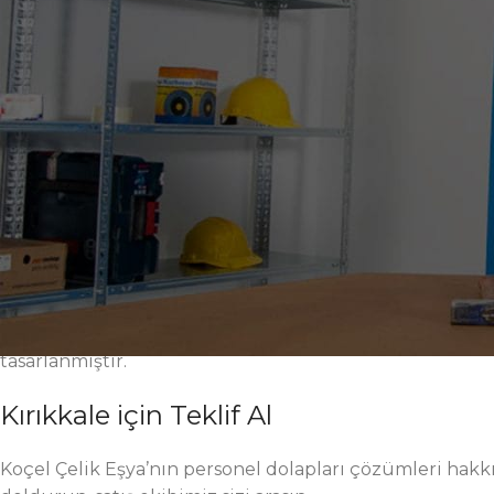
verimlilik artar. Elektrostatik toz boya yüzey, korozyo
aksesuar seçenekleri; farklı proses, hücre ve istasyonla
ergonomik tutamaklar, iş güvenliği standartlarını yüksel
kritik üretim adımlarında düzeni kalıcı kılar. Modern 
yapı, uzun vadeli toplam sahip olma maliyetini düşürür
Kırıkkale fabrikalarında personel dolapları ile hedef, d
yüksek taşıma kapasitesi, sessiz ray sistemleri, ayarlanab
zenginleştirilmiştir. Montaj ve bakım işlemleri kolaydır
uğratmaz. Sahadan gelen geri bildirimler, mühendislik 
Ölçülendirme, renk ve donanım alışkanlıklarınız için geni
endüstriyel, sanayi, atölye, üretim, 5S, verimlilik ve fab
gördüğünüz her seçenek Kırıkkale sanayisi için perform
tasarlanmıştır.
Kırıkkale için Teklif Al
Koçel Çelik Eşya’nın personel dolapları çözümleri hakkın