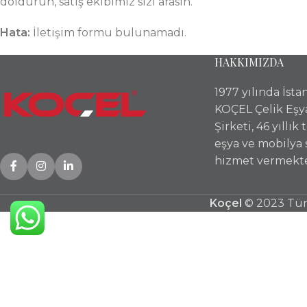
doldurun, satış ekibimiz sizi arasın.
Hata:
İletişim formu bulunamadı.
HAKKIMIZDA
1977 yılında İst
KOÇEL Çelik Eşy
Şirketi, 46 yıllık
eşya ve mobilya
hizmet vermekte
Koçel
© 2023 Tüm 