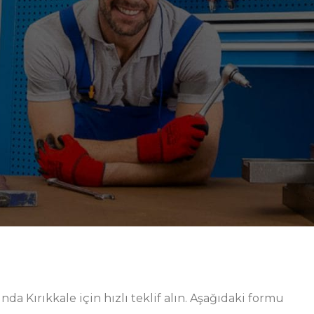
na ve çizilmelere karşı üst düzey koruma sağlar. Modüler
ra hızlı uyum imkânı verir. Güvenli kilit mekanizmaları v
tir. Ürün ailesi, bakım, montaj ve kalite kontrol gibi
Kırıkkale endüstrisinde beklentilere tam cevap veren bu
.
üzenli depolama ve hızlı akıştır. Bu nedenle ürünlerimiz
ilir raflar ve etiketlenebilir bölücüler gibi detaylarla
, kısa sürede devreye alınır ve üretim planını kesintiye
ekibimizin sürekli iyileştirme döngüsüne veri sağlar.
ş bir opsiyon listesi sunarız. Sonuç olarak; çelik, metal
rika odaklı bakış açımızla, Personel Dolapları sayfalarınd
ans, güvenlik ve sürdürülebilirlik denge noktası olara
da Kırıkkale için hızlı teklif alın. Aşağıdaki formu