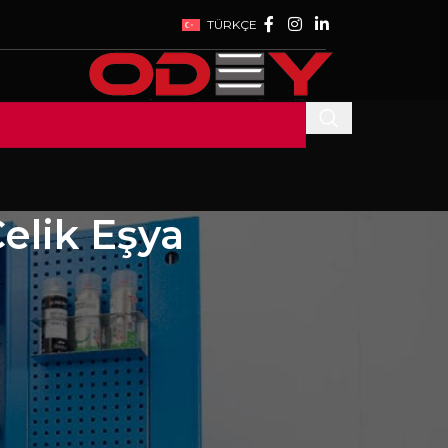
TÜRKÇE
Çelik Eşya
SON YAZILAR
WE ARE AT WIN
EURASIA 2023
EXHIBITION
27 Temmuz 2023
1
Comment