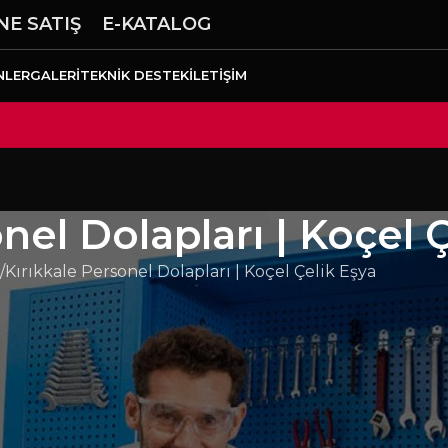
NE SATIŞ
E-KATALOG
NLER
GALERI
TEKNIK DESTEK
İLETIŞIM
nel Dolapları | Koçel 
Kırıkkale Personel Dolapları | Koçel Çelik Eşya
n işletmeler için personel dolapları alanında uzun
e kaliteli metal bileşenler, ağır endüstriyel kullanım
 ve fabrika hatlarında yalın üretim kültürünü
alzeme erişimi hızlanır, arama süreleri azalır ve