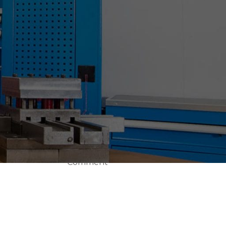
e
CEMAT WIN EURASIA
2019 FUARINADAYIZ.
28 Nisan 2023
1
Comment
;
BURSA METAL&SAÇ
İŞLEME
TEKNOLOJİLERİ VE
OTOMASYON
,
FUARINDAYIZ
a
28 Nisan 2023
1
k
Comment