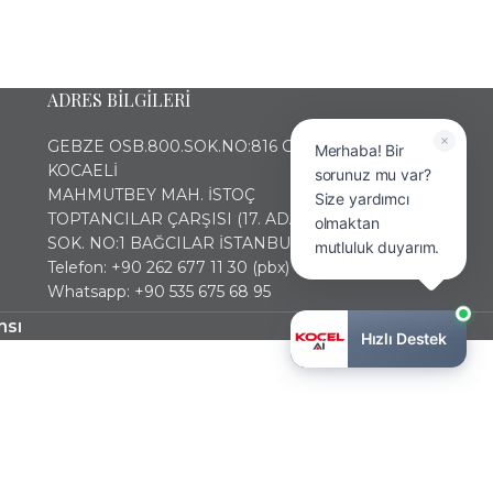
ADRES BİLGİLERİ
GEBZE OSB.800.SOK.NO:816 GEBZE
Merhaba! Bir
KOCAELİ
sorunuz mu var?
MAHMUTBEY MAH. İSTOÇ
Size yardımcı
TOPTANCILAR ÇARŞISI (17. ADA) 2436
olmaktan
SOK. NO:1 BAĞCILAR İSTANBUL
mutluluk duyarım.
Telefon: +90 262 677 11 30 (pbx)
Whatsapp: +90 535 675 68 95
nsı
Hızlı Destek