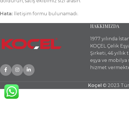
doldurun, satış ekibimiz sizi arasın.
Hata:
İletişim formu bulunamadı.
HAKKIMIZDA
1977 yılında İst
KOÇEL Çelik Eşy
Şirketi, 46 yıllık
eşya ve mobilya
hizmet vermekte
Koçel
© 2023 Tüm 