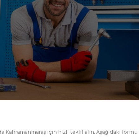
na ve çizilmelere karşı üst düzey koruma sağlar. Modüler
ra hızlı uyum imkânı verir. Güvenli kilit mekanizmaları v
tir. Ürün ailesi, bakım, montaj ve kalite kontrol gibi
 Kahramanmaraş endüstrisinde beklentilere tam cevap
ni düşürür.
f, düzenli depolama ve hızlı akıştır. Bu nedenle
ri, ayarlanabilir raflar ve etiketlenebilir bölücüler gibi
i kolaydır, kısa sürede devreye alınır ve üretim planını
hendislik ekibimizin sürekli iyileştirme döngüsüne ver
çin geniş bir opsiyon listesi sunarız. Sonuç olarak; çelik
 ve fabrika odaklı bakış açımızla, Taşıma Arabaları
ayisi için performans, güvenlik ve sürdürülebilirlik
a Kahramanmaraş için hızlı teklif alın. Aşağıdaki formu