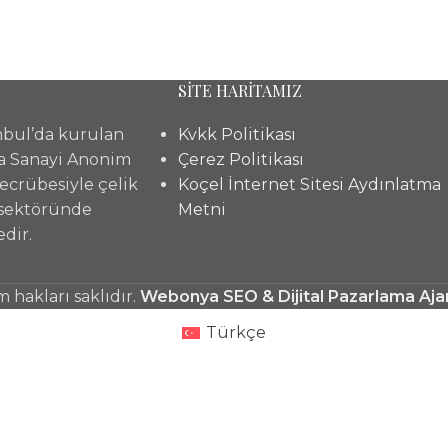
SİTE HARİTAMIZ
anbul’da kurulan
Kvkk Politikası
a Sanayi Anonim
Çerez Politikası
 tecrübesiyle çelik
Koçel İnternet Sitesi Aydınlatma
 sektöründe
Metni
dir.
hakları saklıdır.
Webonya SEO & Dijital Pazarlama Aja
Türkçe