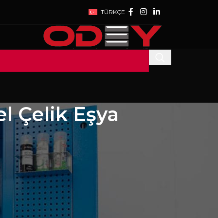
TÜRKÇE
l Çelik Eşya
SON YAZILAR
WE ARE AT WIN
EURASIA 2023
EXHIBITION
27 Temmuz 2023
1
Comment