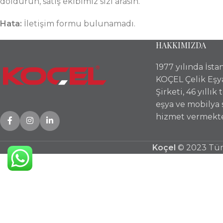
doldurun, satış ekibimiz sizi arasın.
Hata:
İletişim formu bulunamadı.
HAKKIMIZDA
1977 yılında İst
KOÇEL Çelik Eşy
Şirketi, 46 yıllık
eşya ve mobilya
hizmet vermekte
Koçel
© 2023 Tüm 