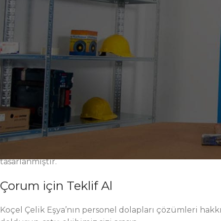
Elektrostatik toz boya yüzey, korozyona ve çizilmelere
seçenekleri; farklı proses, hücre ve istasyonlara hızlı 
ergonomik tutamaklar, iş güvenliği standartlarını yüksel
kritik üretim adımlarında düzeni kalıcı kılar. Modern
yapı, uzun vadeli toplam sahip olma maliyetini düşürür
Çorum fabrikalarında personel dolapları ile hedef, düze
yüksek taşıma kapasitesi, sessiz ray sistemleri, ayarlanab
zenginleştirilmiştir. Montaj ve bakım işlemleri kolaydır
uğratmaz. Sahadan gelen geri bildirimler, mühendislik 
Ölçülendirme, renk ve donanım alışkanlıklarınız için geni
endüstriyel, sanayi, atölye, üretim, 5S, verimlilik ve fab
gördüğünüz her seçenek Çorum sanayisi için performans
tasarlanmıştır.
Çorum için Teklif Al
Koçel Çelik Eşya’nın personel dolapları çözümleri hakkı