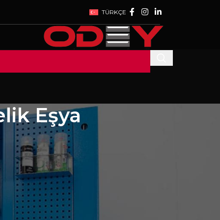
TÜRKÇE
lik Eşya
SON YAZILAR
WE ARE AT WIN
EURASIA 2023
da
EXHIBITION
27 Temmuz 2023
1
Comment