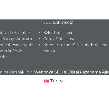
SİTE HARİTAMIZ
anbul’da kurulan
Kvkk Politikası
a Sanayi Anonim
Çerez Politikası
 tecrübesiyle çelik
Koçel İnternet Sitesi Aydınlatma
 sektöründe
Metni
dir.
hakları saklıdır.
Webonya SEO & Dijital Pazarlama Aja
Türkçe