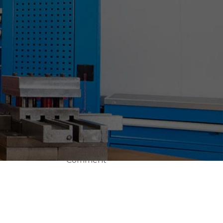
CEMAT WIN EURASIA
2019 FUARINADAYIZ.
28 Nisan 2023
1
Comment
BURSA METAL&SAÇ
İŞLEME
TEKNOLOJİLERİ VE
OTOMASYON
,
FUARINDAYIZ
a
28 Nisan 2023
1
Comment