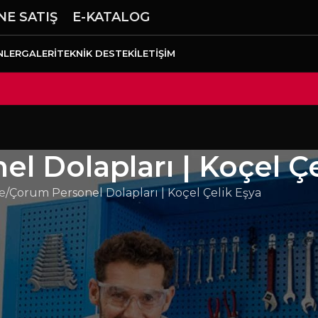
NE SATIŞ
E-KATALOG
NLER
GALERI
TEKNIK DESTEK
İLETIŞIM
l Dolapları | Koçel Çe
e
Çorum Personel Dolapları | Koçel Çelik Eşya
işletmeler için personel dolapları alanında uzun ömürlü
li metal bileşenler, ağır endüstriyel kullanım şartların
hatlarında yalın üretim kültürünü destekleyen 5S
ızlanır, arama süreleri azalır ve verimlilik artar.