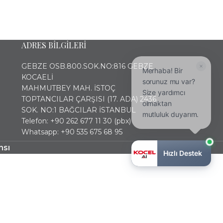
ADRES BİLGİLERİ
GEBZE OSB.800.SOK.NO:816 GEBZE
Merhaba! Bir
KOCAELİ
sorunuz mu var?
MAHMUTBEY MAH. İSTOÇ
Size yardımcı
TOPTANCILAR ÇARŞISI (17. ADA) 2436
olmaktan
SOK. NO:1 BAĞCILAR İSTANBUL
mutluluk duyarım.
Telefon: +90 262 677 11 30 (pbx)
Whatsapp: +90 535 675 68 95
nsı
Hızlı Destek