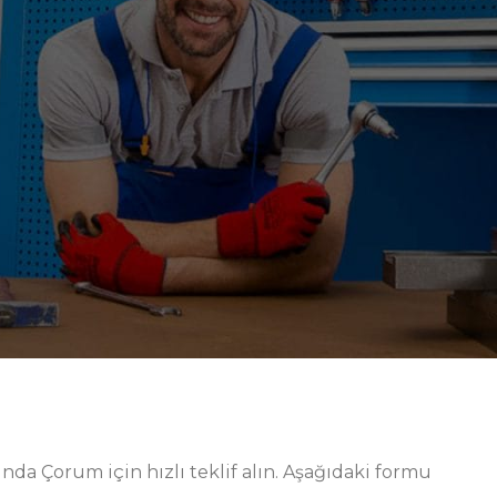
 karşı üst düzey koruma sağlar. Modüler aksesuar
uyum imkânı verir. Güvenli kilit mekanizmaları ve
tir. Ürün ailesi, bakım, montaj ve kalite kontrol gibi
 Çorum endüstrisinde beklentilere tam cevap veren bu
.
nli depolama ve hızlı akıştır. Bu nedenle ürünlerimiz;
ilir raflar ve etiketlenebilir bölücüler gibi detaylarla
, kısa sürede devreye alınır ve üretim planını kesintiye
ekibimizin sürekli iyileştirme döngüsüne veri sağlar.
ş bir opsiyon listesi sunarız. Sonuç olarak; çelik, metal
rika odaklı bakış açımızla, Personel Dolapları sayfalarınd
, güvenlik ve sürdürülebilirlik denge noktası olarak
nda Çorum için hızlı teklif alın. Aşağıdaki formu