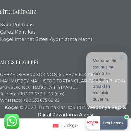
SİTE HARİTAMIZ
Kvkk Politikası
Çerez Politikası
Koçel İnternet Sitesi Aydınlatma Metni
Merhaba! Bir
ADRES BİLGİLERİ
sorunuz mu
var? Size
GEBZE OSB.800.SOK.NO:816 GEBZE KOCAELİ
yardımcı
MAHMUTBEY MAH. İSTOÇ TOPTANCILAR ÇARŞISI (17. ADA)
olmaktan
2436 SOK. NO:1 BAĞCILAR İSTANBUL
mutluluk
Telefon: +90 262 677 11 30 (pbx)
duyarım.
Whatsapp: +90 535 675 68 95
Koçel
© 2023 Tüm hakları saklıdır.
Webonya SEO &
Dijital Pazarlama Ajansı
Hızlı Destek
Türkçe