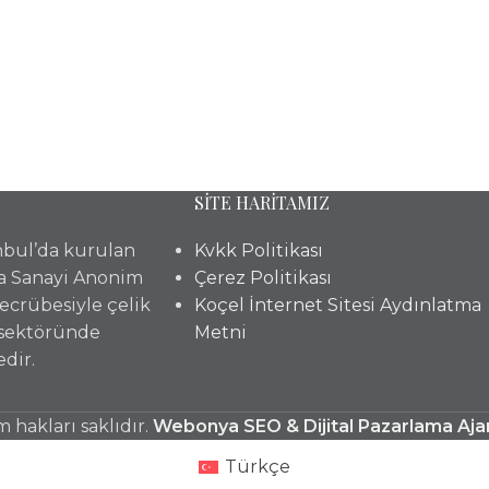
SİTE HARİTAMIZ
anbul’da kurulan
Kvkk Politikası
a Sanayi Anonim
Çerez Politikası
 tecrübesiyle çelik
Koçel İnternet Sitesi Aydınlatma
 sektöründe
Metni
dir.
hakları saklıdır.
Webonya SEO & Dijital Pazarlama Aja
Türkçe