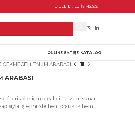
E-BÜLTEN
İLETİŞİM
S.S.S.
ONLINE SATIŞ
E-KATALOG
 5 ÇEKMECELİ TAKIM ARABASI
IM ARABASI
ve fabrikalar için ideal bir çözüm sunar.
apısıyla işlerinizde hem pratiklik hem