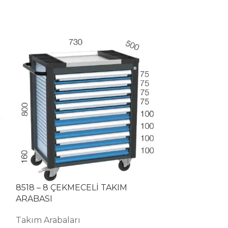
8518 – 8 ÇEKMECELİ TAKIM
8536 – 5 ÇEK
ARABASI
ASKI PANOLU
Takım Arabaları
Takım Arabala