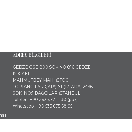
ADRES BİLGİLERİ
GEBZE OSB.800.SOK.NO:816 GEBZE
KOCAELİ
MAHMUTBEY MAH. İSTOÇ
TOPTANCILAR ÇARŞISI (17. ADA) 2436
SOK. NO:1 BAĞCILAR İSTANBUL
Telefon: +90 262 677 11 30 (pbx)
Whatsapp: +90 535 675 68 95
nsı