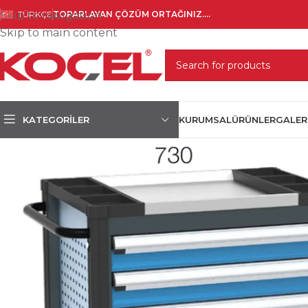
Skip to navigation
TÜRKÇE
TOPARLAYAN ÇÖZÜM ORTAĞINIZ....
Skip to main content
SELECT CATEGORY
KATEGORILER
KURUMSAL
ÜRÜNLER
GALER