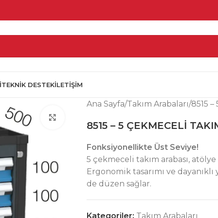
I
TEKNIK DESTEK
İLETIŞIM
Ana Sayfa
Takım Arabaları
8515 –
Click to enlarge
8515 – 5 ÇEKMECELİ TAK
Fonksiyonellikte Üst Seviye!
5 çekmeceli takım arabası, atölye 
Ergonomik tasarımı ve dayanıklı y
de düzen sağlar.
Kategoriler:
Takım Arabaları