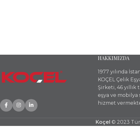
HAKKIMIZDA
1977 yılında İst
KOÇEL Çelik Eşy
Şirketi, 46 yıllık
eşya ve mobilya
hizmet vermekte
Koçel
© 2023 Tüm 