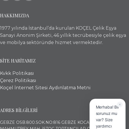
HAKKIMIZDA
1977 yılında İstanbul’da kurulan KOÇEL Çelik Eşya
Sanayi Anonim Şirketi, 46 yıllık tecrübesiyle çelik eşya
ve mobilya sektöründe hizmet vermektedir.
SİTE HARİTAMIZ
Kvkk Politikası
Çerez Politikası
Koçel İnternet Sitesi Aydınlatma Metni
Merhaba! Bir
ADRES BİLGİLERİ
sorunuz mu
var? Size
GEBZE OSB.800.SOK.NO:816 GEBZE KOCAELİ
yardımcı
MAHMUTBEY MAH. İSTOÇ TOPTANCILAR ÇARŞISI (17. ADA)