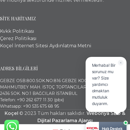
ve mobilya sektöründe hizmet vermektedir.
SİTE HARİTAMIZ
Kvkk Politikası
Çerez Politikası
Koçel İnternet Sitesi Aydınlatma Metni
Merhaba! Bir
ADRES BİLGİLERİ
sorunuz mu
var? Size
GEBZE OSB.800.SOK.NO:816 GEBZE KOCAELİ
yardımcı
MAHMUTBEY MAH. İSTOÇ TOPTANCILAR ÇARŞISI (17. ADA)
olmaktan
2436 SOK. NO:1 BAĞCILAR İSTANBUL
mutluluk
Telefon: +90 262 677 11 30 (pbx)
duyarım.
Whatsapp: +90 535 675 68 95
Koçel
© 2023 Tüm hakları saklıdır.
Webonya SEO &
Dijital Pazarlama Ajansı
Hızlı Destek