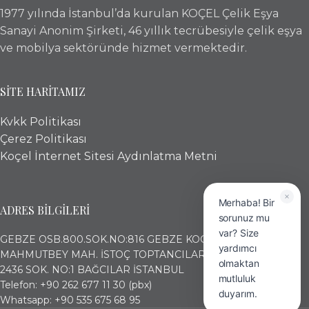
1977 yılında İstanbul’da kurulan KOÇEL Çelik Eşya
Sanayi Anonim Şirketi, 46 yıllık tecrübesiyle çelik eşya
ve mobilya sektöründe hizmet vermektedir.
SİTE HARİTAMIZ
Kvkk Politikası
Çerez Politikası
Koçel İnternet Sitesi Aydınlatma Metni
Merhaba! Bir
ADRES BİLGİLERİ
sorunuz mu
var? Size
GEBZE OSB.800.SOK.NO:816 GEBZE KOCAELİ
yardımcı
MAHMUTBEY MAH. İSTOÇ TOPTANCILAR ÇARŞISI (17. ADA)
olmaktan
2436 SOK. NO:1 BAĞCILAR İSTANBUL
mutluluk
Telefon: +90 262 677 11 30 (pbx)
duyarım.
Whatsapp: +90 535 675 68 95