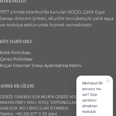
HAKKIMIZDA
1977 yılında İstanbul’da kurulan KOÇEL Çelik Eşya
Sanayi Anonim Şirketi, 46 yıllık tecrübesiyle çelik eşya
ve mobilya sektöründe hizmet vermektedir.
SİTE HARİTAMIZ
Kvkk Politikası
Çerez Politikası
Koçel İnternet Sitesi Aydınlatma Metni
Merhaba! Bir
ADRES BİLGİLERİ
sorunuz mu
var? Size
GEBZE OSB.800.SOK.NO:816 GEBZE KOCAELİ
yardımcı
MAHMUTBEY MAH. İSTOÇ TOPTANCILAR ÇARŞISI (17. ADA)
olmaktan
2436 SOK. NO:1 BAĞCILAR İSTANBUL
mutluluk
Telefon: +90 262 677 11 30 (pbx)