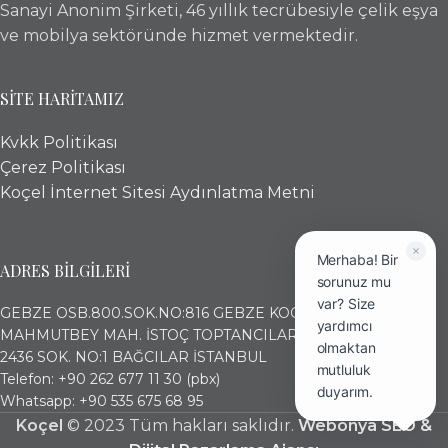
Sanayi Anonim Şirketi, 46 yıllık tecrübesiyle çelik eşya
ve mobilya sektöründe hizmet vermektedir.
SİTE HARİTAMIZ
Kvkk Politikası
Çerez Politikası
Koçel İnternet Sitesi Aydınlatma Metni
Merhaba! Bir
ADRES BİLGİLERİ
sorunuz mu
var? Size
GEBZE OSB.800.SOK.NO:816 GEBZE KOCAELİ
yardımcı
MAHMUTBEY MAH. İSTOÇ TOPTANCILAR ÇARŞISI (17. ADA)
olmaktan
2436 SOK. NO:1 BAĞCILAR İSTANBUL
mutluluk
Telefon: +90 262 677 11 30 (pbx)
duyarım.
Whatsapp: +90 535 675 68 95
Koçel
© 2023 Tüm hakları saklıdır.
Webonya SEO &