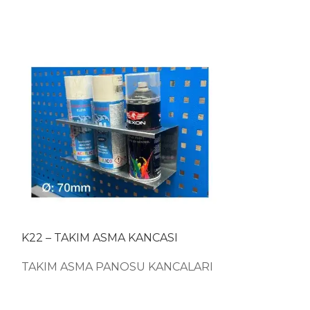
K22 – TAKIM ASMA KANCASI
K28 – TAKIM
TAKIM ASMA PANOSU KANCALARI
TAKIM ASMA
I