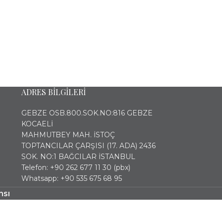
ADRES BİLGİLERİ
GEBZE OSB.800.SOK.NO:816 GEBZE
KOCAELİ
MAHMUTBEY MAH. İSTOÇ
TOPTANCILAR ÇARŞISI (17. ADA) 2436
SOK. NO:1 BAĞCILAR İSTANBUL
Telefon: +90 262 677 11 30 (pbx)
Whatsapp: +90 535 675 68 95
nsı