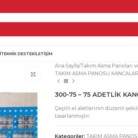
I
TEKNIK DESTEK
İLETIŞIM
Ana Sayfa
Takım Asma Panoları ve
TAKIM ASMA PANOSU KANCALAR
Click to enlarge
300-75 – 75 ADETLİK KAN
Çeşitli el aletlerinin düzenli şek
tasarlanmıştır.
Kategoriler:
TAKIM ASMA PANOS