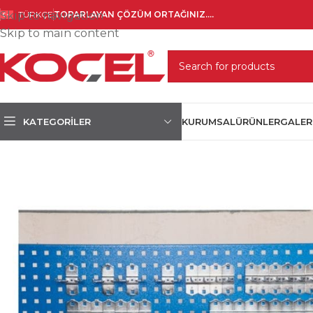
Skip to navigation
TÜRKÇE
TOPARLAYAN ÇÖZÜM ORTAĞINIZ....
Skip to main content
SELECT CATEGORY
KATEGORILER
KURUMSAL
ÜRÜNLER
GALER