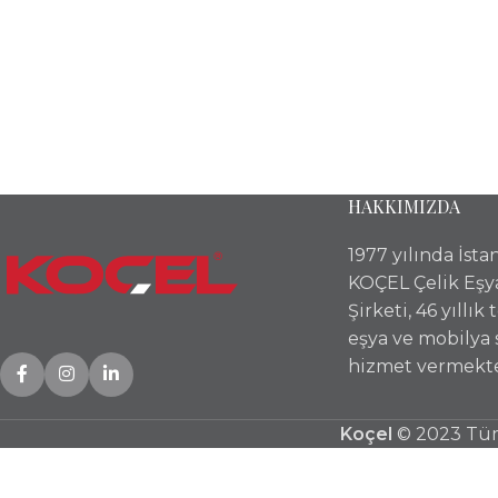
HAKKIMIZDA
1977 yılında İst
KOÇEL Çelik Eşy
Şirketi, 46 yıllık
eşya ve mobilya
hizmet vermekte
Koçel
© 2023 Tüm 