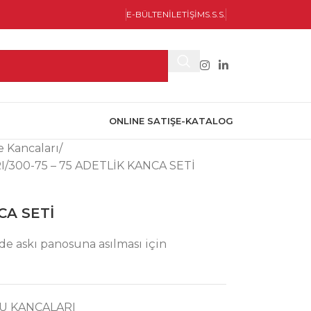
E-BÜLTEN
İLETİŞİM
S.S.S.
ONLINE SATIŞ
E-KATALOG
 Kancaları
I
300-75 – 75 ADETLİK KANCA SETİ
CA SETİ
ilde askı panosuna asılması için
U KANCALARI