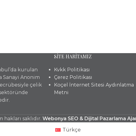
SİTE HARİTAMIZ
anbul’da kurulan
Kvkk Politikası
a Sanayi Anonim
Çerez Politikası
 tecrübesiyle çelik
Koçel İnternet Sitesi Aydınlatma
 sektöründe
Metni
dir.
hakları saklıdır.
Webonya SEO & Dijital Pazarlama Aja
Türkçe