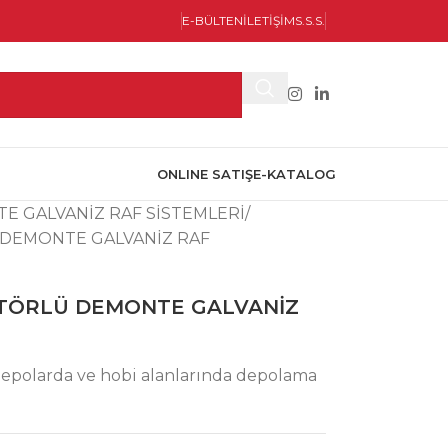
E-BÜLTEN
İLETİŞİM
S.S.S.
ONLINE SATIŞ
E-KATALOG
E GALVANİZ RAF SİSTEMLERİ
Ü DEMONTE GALVANİZ RAF
RATÖRLÜ DEMONTE GALVANİZ
 depolarda ve hobi alanlarında depolama