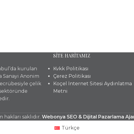
SİTE HARİTAMIZ
anbul’da kurulan
Kvkk Politikası
a Sanayi Anonim
Çerez Politikası
 tecrübesiyle çelik
Koçel İnternet Sitesi Aydınlatma
 sektöründe
Metni
dir.
hakları saklıdır.
Webonya SEO & Dijital Pazarlama Aja
Türkçe