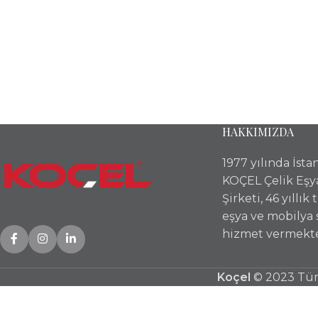
HAKKIMIZDA
1977 yılında İst
KOÇEL Çelik Eşy
Şirketi, 46 yıllık
eşya ve mobilya
hizmet vermekte
Koçel
© 2023 Tüm 