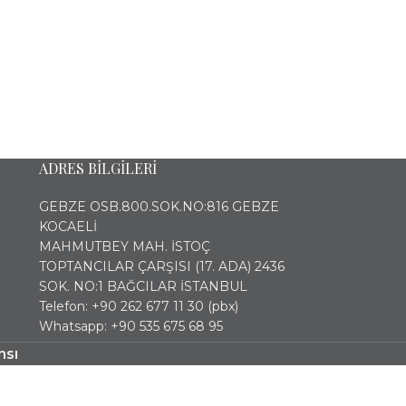
ADRES BİLGİLERİ
GEBZE OSB.800.SOK.NO:816 GEBZE
KOCAELİ
MAHMUTBEY MAH. İSTOÇ
TOPTANCILAR ÇARŞISI (17. ADA) 2436
SOK. NO:1 BAĞCILAR İSTANBUL
Telefon: +90 262 677 11 30 (pbx)
Whatsapp: +90 535 675 68 95
nsı